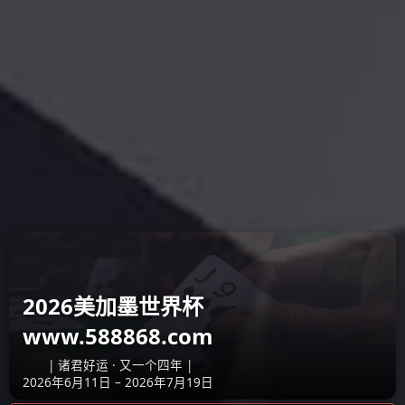
开云官方在线登陆入口-开云online(中国)
制冷设备
制冷材料
制冷工具
电控柜/温控器
冷冻油
制冷阀件
机组组件
冷库材料
空调暖通新风
清洗剂
全国咨询服务热线：
13888709601
立即定制冷库安装工程
更多+
推荐产品